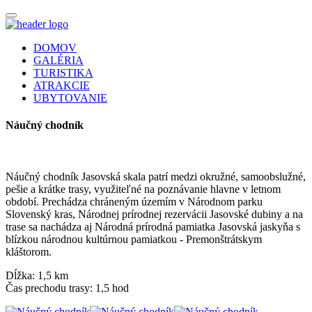
DOMOV
GALÉRIA
TURISTIKA
ATRAKCIE
UBYTOVANIE
Náučný chodník
Náučný chodník Jasovská skala patrí medzi okružné, samoobslužné,
pešie a krátke trasy, využiteľné na poznávanie hlavne v letnom
období. Prechádza chráneným územím v Národnom parku
Slovenský kras, Národnej prírodnej rezervácii Jasovské dubiny a na
trase sa nachádza aj Národná prírodná pamiatka Jasovská jaskyňa s
blízkou národnou kultúrnou pamiatkou - Premonštrátskym
kláštorom.
Dĺžka: 1,5 km
Čas prechodu trasy: 1,5 hod