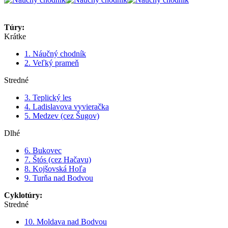
Túry:
Krátke
1. Náučný chodník
2. Veľký prameň
Stredné
3. Teplický les
4. Ladislavova vyvieračka
5. Medzev (cez Šugov)
Dlhé
6. Bukovec
7. Štós (cez Hačavu)
8. Kojšovská Hoľa
9. Turňa nad Bodvou
Cyklotúry:
Stredné
10. Moldava nad Bodvou