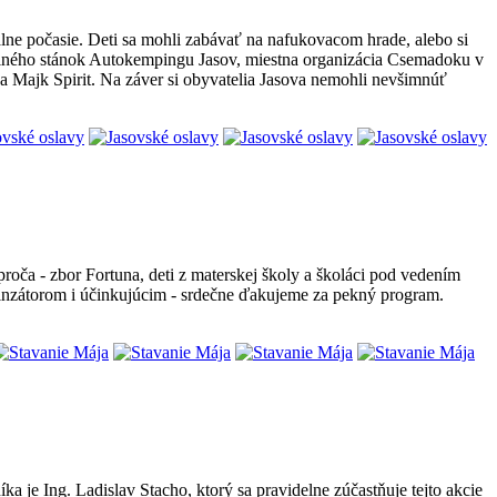
álne počasie. Deti sa mohli zabávať na nafukovacom hrade, alebo si
 iného stánok Autokempingu Jasov, miestna organizácia Csemadoku v
 Majk Spirit. Na záver si obyvatelia Jasova nemohli nevšimnúť
roča - zbor Fortuna, deti z materskej školy a školáci pod vedením
inzátorom i účinkujúcim - srdečne ďakujeme za pekný program.
a je Ing. Ladislav Stacho, ktorý sa pravidelne zúčastňuje tejto akcie