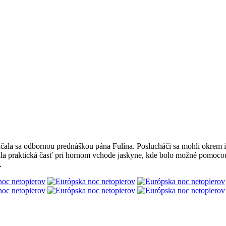
Začala sa odbornou prednáškou pána Fulína. Poslucháči sa mohli okrem 
a praktická časť pri hornom vchode jaskyne, kde bolo možné pomocou o
.