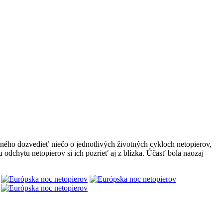
iného dozvedieť niečo o jednotlivých životných cykloch netopierov,
dchytu netopierov si ich pozrieť aj z blízka. Účasť bola naozaj