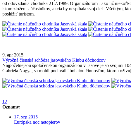
od odovzdania chodníka 21.7.1989. Organizátorom - ako už niekoľko 
istom zložení - účastníkov, akcia by nespĺňala svoj cieľ. Všetkým, k
poslúžiť turistom.
9. apr 2015
Výročná členská schôdza jasovského Klubu dôchodcov
Najpočetnejšou spoločenskou organizáciou v Jasove je so svojimi 10
Gabriela Nagya, sa mohli pochváliť bohatou činnosťou, ktorou oživuj
1
2
Oznamy:
17. sep 2015
Európska noc netopierov