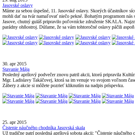
Jasovské oslavy
Máme za sebou úspešné, 11. Jasovské oslavy. Skorých účastníkov síce
mohli dať na tvár namaľovať niečo pekné. Bohatým programom nás s
Jasove, chutný guláš pripravilo poľovnícke združenie SKALA. Najzná
parádny ohňostroj. Dúfame, že sa vám tohtoročné oslavy páčili aspo
30. apr 2015
Stavanie Mája
Posledný aprílový podvečer znovu patril akcii, ktorú pripravila Kult
Mgr. Ladislavy Takáčovej, ktorá sa im venuje vo svojom voľnom čas
Zábery z akcie si môžete pozrieť kliknutím na nadpis príspevku.
25. apr 2015
Čistenie náučného chodníka Jasovská skala
Už tradične patrí posledná aprílová sobota akcii: "Čistenie náučného 