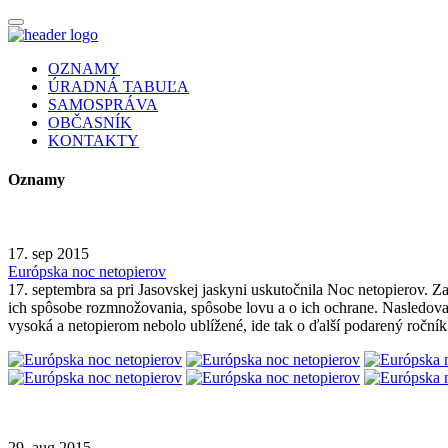
OZNAMY
ÚRADNÁ TABUĽA
SAMOSPRÁVA
OBČASNÍK
KONTAKTY
Oznamy
17. sep 2015
Európska noc netopierov
17. septembra sa pri Jasovskej jaskyni uskutočnila Noc netopierov. 
ich spôsobe rozmnožovania, spôsobe lovu a o ich ochrane. Nasledoval
vysoká a netopierom nebolo ublížené, ide tak o ďalší podarený ročník
29. aug 2015