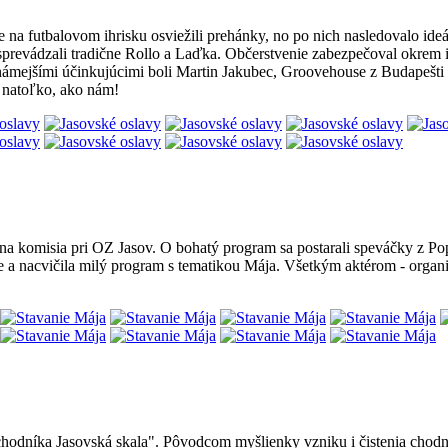
 na futbalovom ihrisku osviežili prehánky, no po nich nasledovalo ide
prevádzali tradične Rollo a Laďka. Občerstvenie zabezpečoval okrem
mejšími účinkujúcimi boli Martin Jakubec, Groovehouse z Budapešti a
ň natoľko, ako nám!
úrna komisia pri OZ Jasov. O bohatý program sa postarali speváčky z Pop
e a nacvičila milý program s tematikou Mája. Všetkým aktérom - organ
chodníka Jasovská skala". Pôvodcom myšlienky vzniku i čistenia chodník