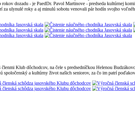
rokov dozadu - je PaedDr. Pavol Martinove - predseda kultúrnej komis
torí za ulynulé roky a aj minulú sobotu venovali pár hodín svojho voľn
4 členmi Klub dôchodcov, na čele s predsedníčkou Helenou Budzákovou.
ú spoločenský a kultúrny život našich seniorov, za čo im patrí poďakov